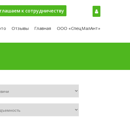
глашаем к сотрудничеству
ото
Отзывы
Главная
ООО «СпецМалАнт»
и