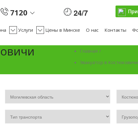
7120
24/7
При
она
Услуги
Цены в Минске
О нас
Контакты
Ф
ковичи
Главная
/
Эвакуатор в Костюкович