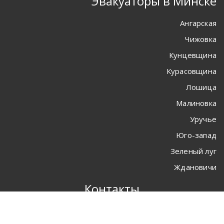
Эвакуаторы в Минске
Ангарская
Чижовка
Кунцевщина
Курасовщина
Лошица
Малиновка
Уручье
Юго-запад
Зеленый луг
Ждановичи
Контакты
220112
г. Минск
ул. Прушинских 70-68
Время работы:
24/7